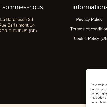
i sommes-nous
information
La Baronessa Srl
Privacy Policy
Rue Berlaimont 14
Termes et conditio
220 FLEURUS (BE)
Cookie Policy (UE
Pour offrir 
cookies pour
technologies
navigation ou
consentement